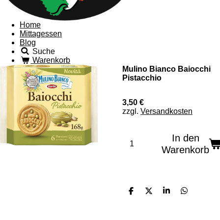
Home
Mittagessen
Blog
Suche
Warenkorb
Mulino Bianco Baiocchi
Pistacchio
3,50 €
zzgl.
Versandkosten
In den
Warenkorb
T
T
T
T
e
e
e
e
i
i
i
i
l
l
l
l