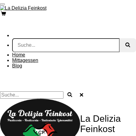
Zum
Hauptinhalt
springen
Home
Mittagessen
Blog
La Delizia
Feinkost