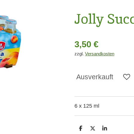
Jolly Suc
3,50 €
zzgl.
Versandkosten
Ausverkauft
6 x 125 ml
T
T
T