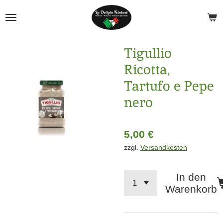
Zum
Hauptinhalt
springen
Tigullio
Ricotta,
Tartufo e Pepe
nero
5,00 €
zzgl.
Versandkosten
In den
Warenkorb