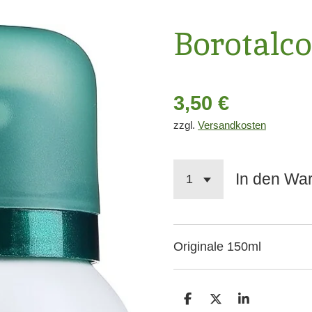
Borotalc
3,50 €
zzgl.
Versandkosten
In den Wa
Originale 150ml
T
T
T