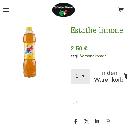
Zum
Hauptinhalt
springen
Estathe limone
2,50 €
zzgl.
Versandkosten
In den
Warenkorb
1,5 l
T
T
T
T