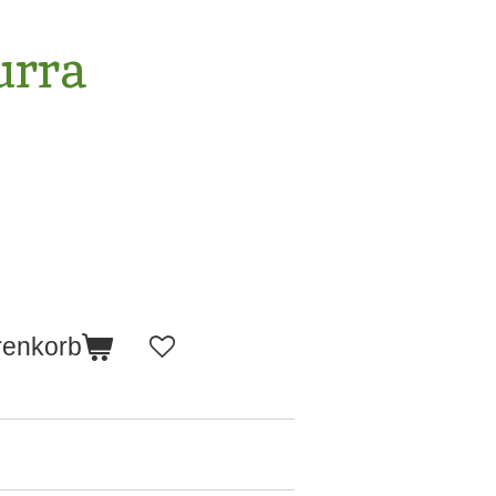
urra
renkorb